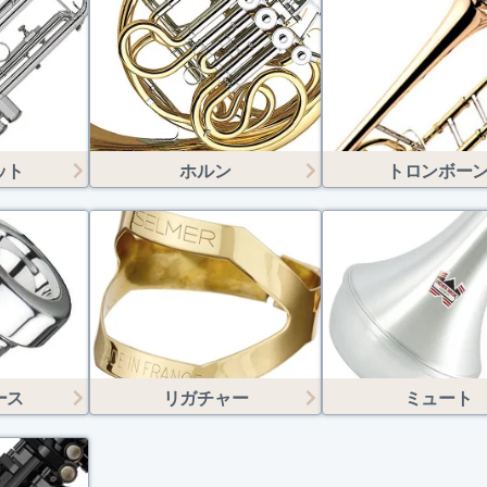
ット
ホルン
トロンボー
ース
リガチャー
ミュート