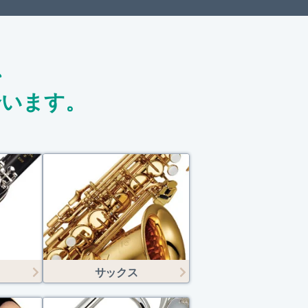
、
合います。
ト
サックス