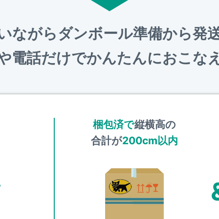
いながらダンボール準備から発
や電話だけでかんたんにおこな
梱包済で
縦横高の
合計が
200cm以内