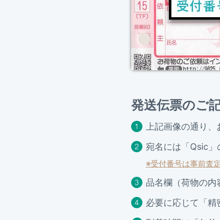
発送伝票のご
上記画像の通り、
宛名には「Qsi
※受付番号は事前査
品名欄（荷物の内
必要に応じて「精