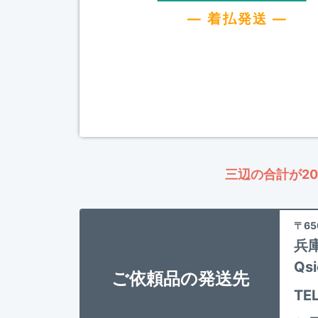
三辺の合計が2
〒65
兵
Qs
ご依頼品の発送先
TE