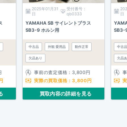
2025年01月31
受付番号：
20
日
qb0333
日
ス
YAMAHA SB サイレントブラス
YAM
SB3-9 ホルン用
SB3
中古品
外観 愛用品
動作正常
中古
欠品あり
欠品
円
事前の査定価格：
3,800
円
円
実際の買取価格：
3,800
円
る
買取内容の詳細を見る