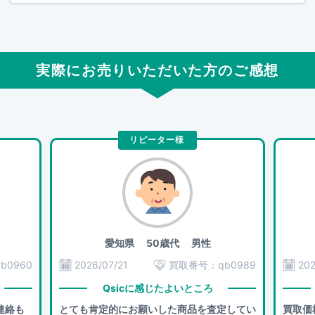
実際にお売りいただいた方のご感想
リピーター様
愛知県
50歳代 男性
qb0960
2026/07/21
買取番号：
qb0989
202
Qsicに感じたよいところ
連絡も
とても肯定的にお願いした商品を査定してい
買取価