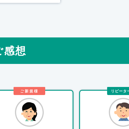
ご感想
ご新規様
リピータ