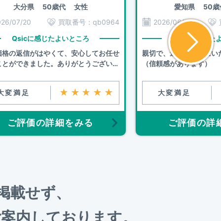
大分県
50歳代 女性
愛知県
50歳
026/07/20
買取番号：
qb0964
2026/06/30
Qsicに感じたよいところ
Qsicに感じた
価格の返信がはやくて、安心してお任せ
親切で、連絡も早くにい
ことができました。ありがとうございま
（信頼感があります）
。
★★★★★
大変満足
大変満足
ご評価の詳細をみる
ご評価の詳
を掲載せず、
ご案内しております。