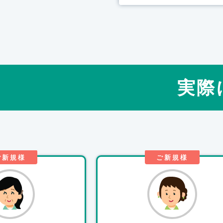
実際
ご新規様
ご新規様