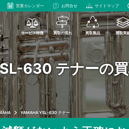
営業カレンダー
お問合せ
サイトマップ
サービス特徴
買取の流れ
買取製品
買取実
YSL-630 テナー
MAHA
YAMAHA YSL-630 テナー