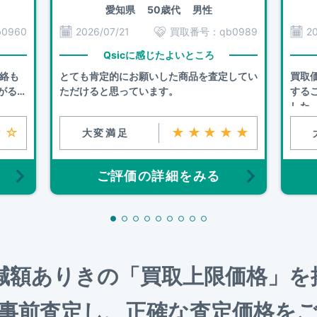
愛知県
50歳代 男性
b0960
2026/07/21
買取番号：
qb0989
2
Qsicに感じたよいところ
連絡も
とても肯定的にお願いした商品を査定してい
買取
がるこ
ただけると思っています。
する
した
☆☆
★★★★★
大変満足
ご評価の詳細をみる
、減額ありきの「買取上限価格」
事前査定し、正確な査定価格を