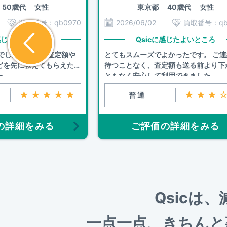
50歳代 女性
東京都
40歳代 女性
買取番号：
qb0970
2026/06/02
買取番号：
q
に感じたよいところ
Qsicに感じたよいところ
りでしたが、事前査定額や
とてもスムーズでよかったです。 ご
どを先に教えてもらえたの
待つことなく、査定額も送る前より下
た
ともなく安心して利用できました。
★★★★★
★★★
普通
の詳細をみる
ご評価の詳細をみる
Qsicは
一点一点、きちんと