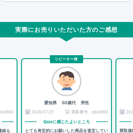
実際にお売りいただいた方のご感想
リピーター様
愛知県
50歳代 男性
qb0960
2026/07/21
買取番号：
qb0989
202
Qsicに感じたよいところ
連絡も
とても肯定的にお願いした商品を査定してい
買取価