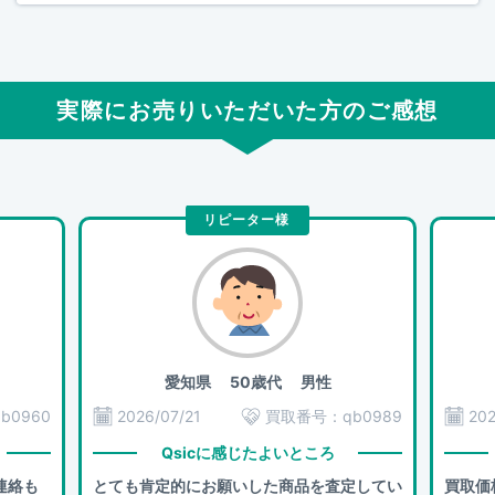
実際にお売りいただいた方のご感想
リピーター様
愛知県
50歳代 男性
qb0960
2026/07/21
買取番号：
qb0989
202
Qsicに感じたよいところ
連絡も
とても肯定的にお願いした商品を査定してい
買取価