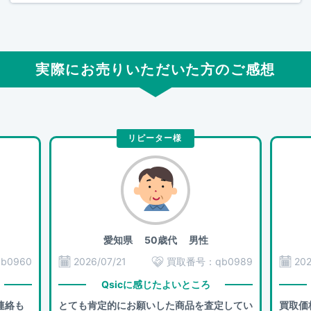
実際にお売りいただいた方のご感想
リピーター様
愛知県
50歳代 男性
qb0960
2026/07/21
買取番号：
qb0989
202
Qsicに感じたよいところ
連絡も
とても肯定的にお願いした商品を査定してい
買取価