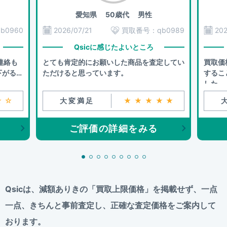
愛知県
50歳代 男性
qb0960
2026/07/21
買取番号：
qb0989
202
Qsicに感じたよいところ
連絡も
とても肯定的にお願いした商品を査定してい
買取価
下がるこ
ただけると思っています。
するこ
した。
☆☆
大変満足
★★★★★
ご評価の詳細をみる
Qsicは、減額ありきの「買取上限価格」を掲載せず、
一点
一点、きちんと事前査定し、正確な査定価格をご案内して
おります。