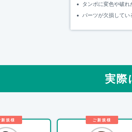
タンポに変色や破れ
パーツが欠損してい
実際
ご新規様
ご新規様