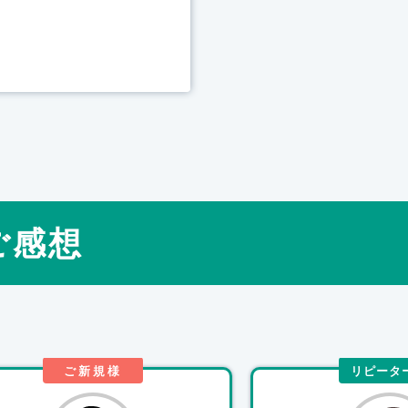
ご感想
ご新規様
リピータ