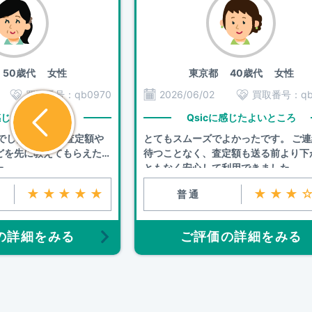
50歳代 女性
東京都
40歳代 女性
買取番号：
qb0970
2026/06/02
買取番号：
q
に感じたよいところ
Qsicに感じたよいところ
りでしたが、事前査定額や
とてもスムーズでよかったです。 ご
どを先に教えてもらえたの
待つことなく、査定額も送る前より下
た
ともなく安心して利用できました。
★★★★★
★★★
普通
の詳細をみる
ご評価の詳細をみる