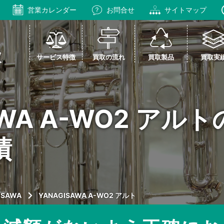
営業カレンダー
お問合せ
サイトマップ
サービス特徴
買取の流れ
買取製品
買取実
AWA A-WO2 アル
績
ISAWA
YANAGISAWA A-WO2 アルト