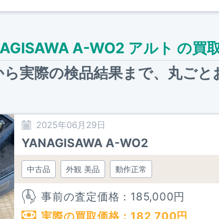
NAGISAWA A-WO2 アルト の買
から実際の検品結果まで、
丸ごと
2025年06月29日
YANAGISAWA A-WO2
中古品
外観 美品
動作正常
事前の査定価格：
185,000
円
実際の買取価格：
182,700
円