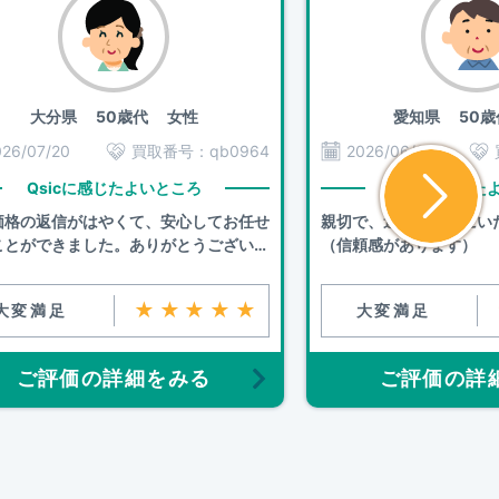
大分県
50歳代 女性
愛知県
50歳
026/07/20
買取番号：
qb0964
2026/06/30
Qsicに感じたよいところ
Qsicに感じた
価格の返信がはやくて、安心してお任せ
親切で、連絡も早くにい
ことができました。ありがとうございま
（信頼感があります）
。
★★★★★
大変満足
大変満足
ご評価の詳細をみる
ご評価の詳