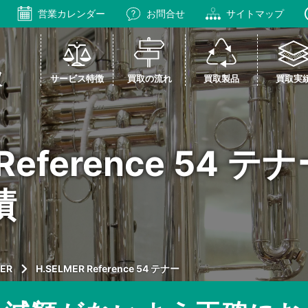
営業カレンダー
お問合せ
サイトマップ
サービス特徴
買取の流れ
買取製品
買取実
 Reference 54
績
MER
H.SELMER Reference 54 テナー