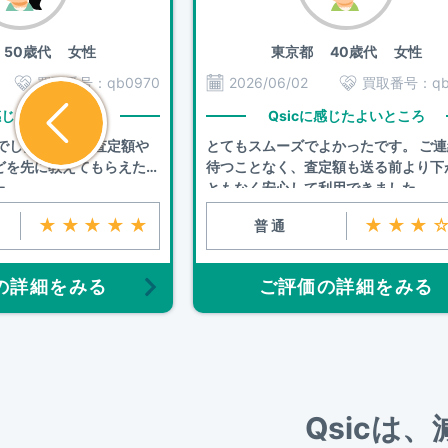
50歳代 女性
東京都
40歳代 女性
買取番号：
qb0970
2026/06/02
買取番号：
q
に感じたよいところ
Qsicに感じたよいところ
りでしたが、事前査定額や
とてもスムーズでよかったです。 ご
どを先に教えてもらえたの
待つことなく、査定額も送る前より下
た
ともなく安心して利用できました。
★★★★★
★★★
普通
の詳細をみる
ご評価の詳細をみる
Qsicは