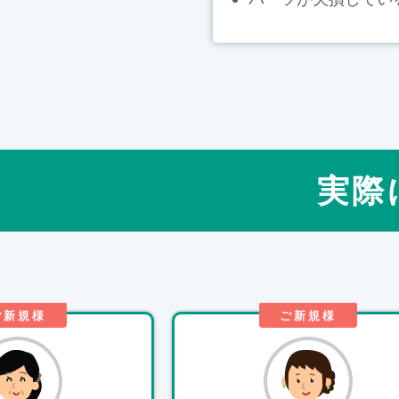
実際
ご新規様
ご新規様