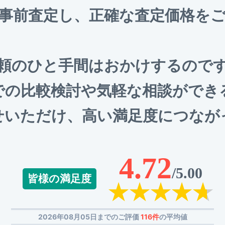
事前査定し、正確な査定価格を
頼のひと手間はおかけするので
での比較検討や気軽な相談ができ
せいただけ、高い満足度につなが
4.72
/5.00
皆様の満足度
2026年08月05日までのご評価
116件
の平均値