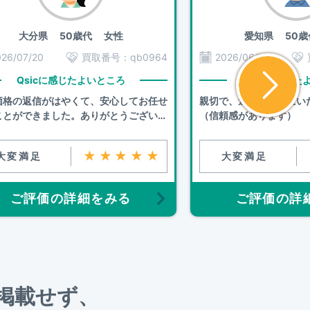
大分県
50歳代 女性
愛知県
50歳
026/07/20
買取番号：
qb0964
2026/06/30
Qsicに感じたよいところ
Qsicに感じた
価格の返信がはやくて、安心してお任せ
親切で、連絡も早くにい
ことができました。ありがとうございま
（信頼感があります）
。
★★★★★
大変満足
大変満足
ご評価の詳細をみる
ご評価の詳
を掲載せず、