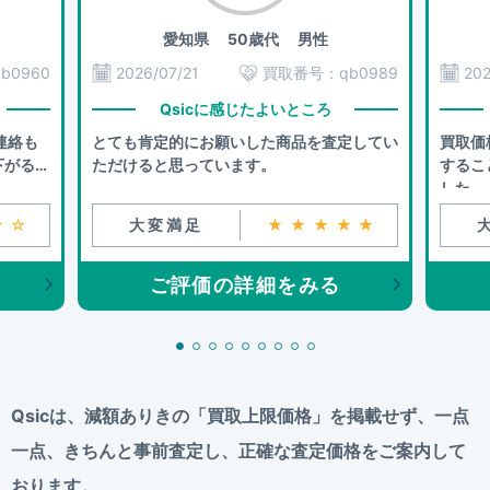
愛知県
50歳代 男性
qb0960
2026/07/21
買取番号：
qb0989
202
Qsicに感じたよいところ
連絡も
とても肯定的にお願いした商品を査定してい
買取価
下がるこ
ただけると思っています。
するこ
した。
☆☆
大変満足
★★★★★
ご評価の詳細をみる
Qsicは、減額ありきの「買取上限価格」を掲載せず、
一点
一点、きちんと事前査定し、正確な査定価格をご案内して
おります。