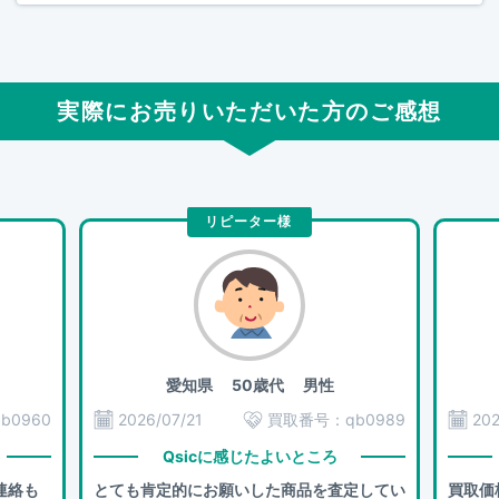
実際にお売りいただいた方のご感想
リピーター様
愛知県
50歳代 男性
qb0960
2026/07/21
買取番号：
qb0989
202
Qsicに感じたよいところ
連絡も
とても肯定的にお願いした商品を査定してい
買取価