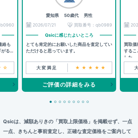
愛知県
50歳代 男性
qb0960
2026/07/21
買取番号：
qb0989
202
Qsicに感じたよいところ
連絡も
とても肯定的にお願いした商品を査定してい
買取価
下がるこ
ただけると思っています。
するこ
した。
☆☆
大変満足
★★★★★
ご評価の詳細をみる
Qsicは、減額ありきの「買取上限価格」を掲載せず、
一点
一点、きちんと事前査定し、正確な査定価格をご案内して