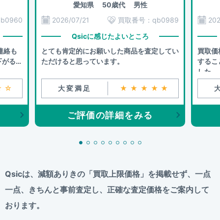
愛知県
50歳代 男性
qb0960
2026/07/21
買取番号：
qb0989
202
Qsicに感じたよいところ
連絡も
とても肯定的にお願いした商品を査定してい
買取価
下がるこ
ただけると思っています。
するこ
した。
☆☆
大変満足
★★★★★
ご評価の詳細をみる
Qsicは、減額ありきの「買取上限価格」を掲載せず、
一点
一点、きちんと事前査定し、正確な査定価格をご案内して
おります。