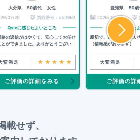
大分県
50歳代 女性
愛知県
50歳
026/07/20
買取番号：
qb0964
2026/06/30
Qsicに感じたよいところ
Qsicに感じた
価格の返信がはやくて、安心してお任せ
親切で、連絡も早くにい
ことができました。ありがとうございま
（信頼感があります）
。
★★★★★
大変満足
大変満足
ご評価の詳細をみる
ご評価の詳
を掲載せず、