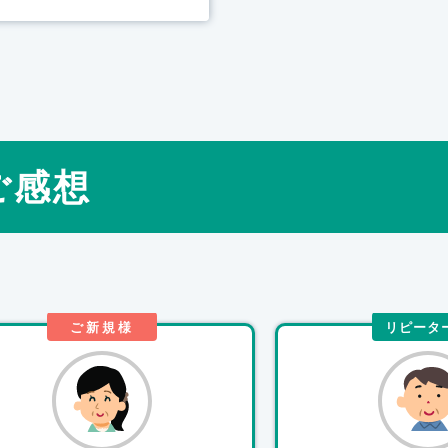
ご感想
ご新規様
リピータ