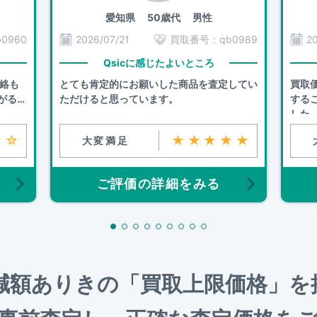
愛知県
50歳代 男性
b0960
2026/07/21
買取番号：
qb0989
2
Qsicに感じたよいところ
連絡も
とても肯定的にお願いした商品を査定してい
買取
がるこ
ただけると思っています。
する
した
☆☆
★★★★★
大変満足
ご評価の詳細をみる
、減額ありきの「買取上限価格」