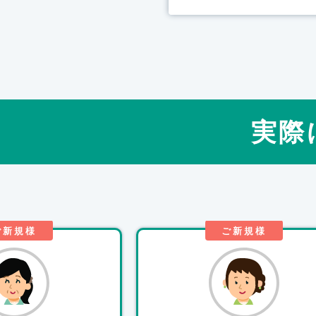
実際
ご新規様
ご新規様