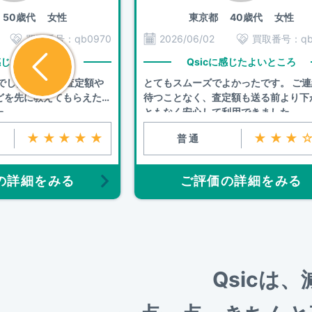
50歳代 女性
東京都
40歳代 女性
買取番号：
qb0970
2026/06/02
買取番号：
q
に感じたよいところ
Qsicに感じたよいところ
りでしたが、事前査定額や
とてもスムーズでよかったです。 ご
どを先に教えてもらえたの
待つことなく、査定額も送る前より下
た
ともなく安心して利用できました。
★★★★★
★★★
普通
の詳細をみる
ご評価の詳細をみる
Qsicは