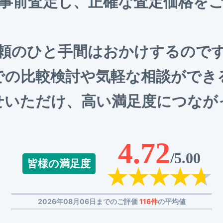
事前査定し、正確な査定価格を
頼のひと手間はおかけするので
での比較検討や気軽な相談ができ
せいただけ、高い満足度につなが
4.72
/5.00
皆様の満足度
2026年08月06日までのご評価
116件
の平均値