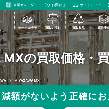
営業カレンダー
お問合せ
サイトマップ
サービス特徴
買取の流れ
買取製品
買取実
WA MXの買取価格・
AWA
MIYAZAWA MX
ら減額がないよう正確
に
お