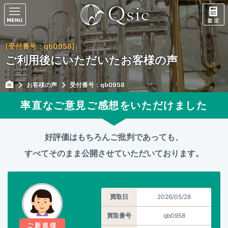
[受付番号：qb0958]
ご利用後にいただいたお客様の声
お客様の声
受付番号：qb0958
率直なご意見ご感想をいただけました
好評価はもちろんご批判であっても、
すべてそのまま公開させていただいております。
買取日
2026/05/28
買取番号
qb0958
ご新規様