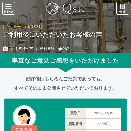
[受付番号：qb0871]
ご利用後にいただいたお客様の声
お客様の声
受付番号：qb0871
率直なご意見ご感想をいただけました
好評価はもちろんご批判であっても、
すべてそのまま公開させていただいております。
買取日
2026/03/19
買取番号
qb0871
ご新規様