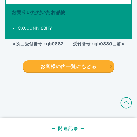
お売りいただいたお品物
C.G.CONN 88HY
«
次＿受付番号：qb0882
受付番号：qb0880＿前
»
お客様の声一覧にもどる
─ 関連記事 ─