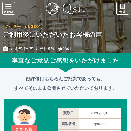
[受付番号：qb0801]
ご利用後にいただいたお客様の声
お客様の声
受付番号：qb0801
率直なご意見ご感想をいただけました
好評価はもちろんご批判であっても、
すべてそのまま公開させていただいております。
買取日
2026/01/19
買取番号
qb0801
ご新規様