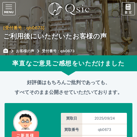
[受付番号：qb0673]
ご利用後にいただいたお客様の声
お客様の声
受付番号：qb0673
率直なご意見ご感想をいただけました
好評価はもちろんご批判であっても、
すべてそのまま公開させていただいております。
買取日
2025/09/24
買取番号
qb0673
ご新規様