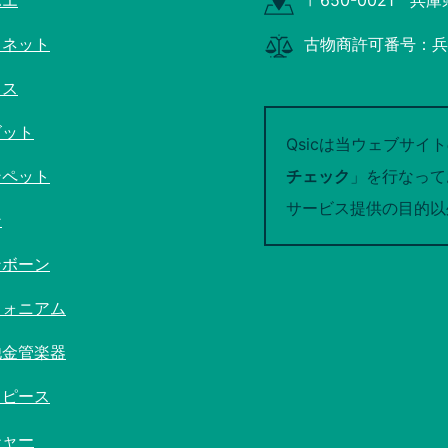
ボエ
〒650-0021 兵
リネット
古物商許可番号：兵庫
クス
ゴット
Qsicは当ウェブサイ
ンペット
チェック
」を行なって
サービス提供の目的以
ン
ンボーン
フォニアム
他金管楽器
スピース
チャー