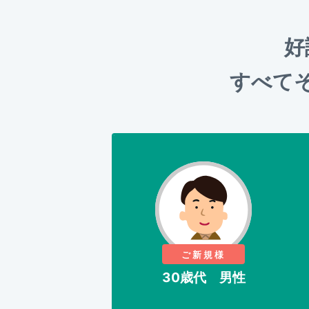
好
すべて
ご新規様
30歳代 男性