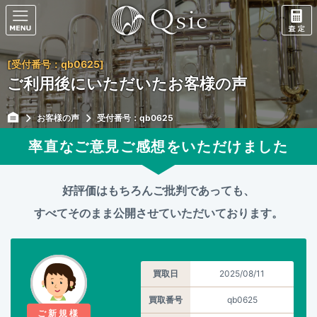
[受付番号：qb0625]
ご利用後にいただいたお客様の声
お客様の声
受付番号：qb0625
率直なご意見ご感想をいただけました
好評価はもちろんご批判であっても、
すべてそのまま公開させていただいております。
買取日
2025/08/11
買取番号
qb0625
ご新規様