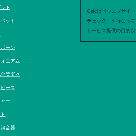
ゴット
Qsicは当ウェブサイ
ンペット
チェック
」を行なって
サービス提供の目的以
ン
ンボーン
フォニアム
他金管楽器
スピース
チャー
ート
用消音器