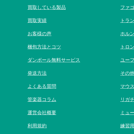
買取している製品
ファ
買取実績
トラ
お客様の声
ホル
梱包方法とコツ
トロ
ダンボール無料サービス
ユー
発送方法
その
よくある質問
マウ
管楽器コラム
リガ
運営会社概要
ミュ
利用規約
練習