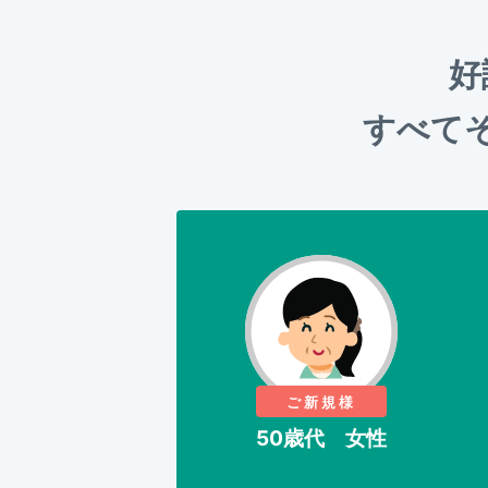
好
すべて
ご新規様
50歳代 女性