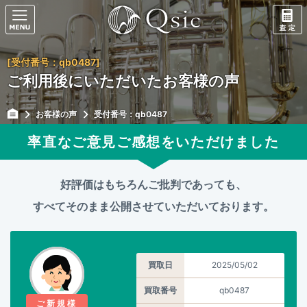
[受付番号：qb0487]
ご利用後にいただいたお客様の声
お客様の声
受付番号：qb0487
率直なご意見ご感想をいただけました
好評価はもちろんご批判であっても、
すべてそのまま公開させていただいております。
買取日
2025/05/02
買取番号
qb0487
ご新規様