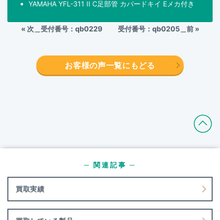
YAMAHA YFL-311 II C足部管 カバードキイ Eメカ付き
«
次＿受付番号：qb0229
受付番号：qb0205＿前
»
お客様の声一覧にもどる
─ 関連記事 ─
買取実績