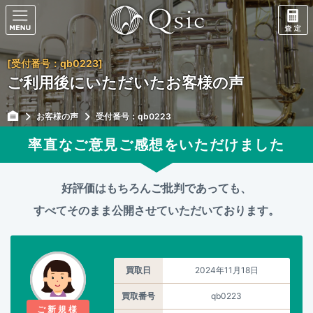
[受付番号：qb0223]
ご利用後にいただいたお客様の声
お客様の声
受付番号：qb0223
率直なご意見ご感想をいただけました
好評価はもちろんご批判であっても、
すべてそのまま公開させていただいております。
買取日
2024年11月18日
買取番号
qb0223
ご新規様