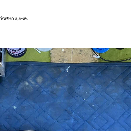
ã®ãŸã‚ã«ã€