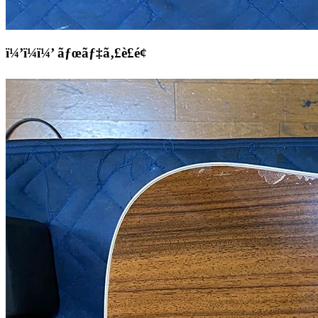
ï¼’ï¼ï¼’ ãƒœãƒ‡ã‚£è£é¢