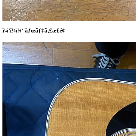
ï¼’ï¼ï¼‘ ãƒœãƒ‡ã‚£æ­£é¢