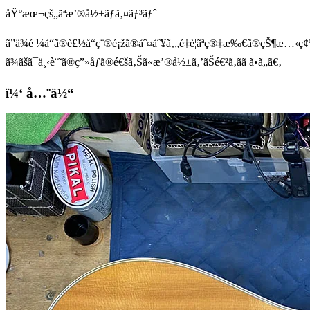
åŸºæœ¬çš„ãªæ’®å½±ãƒã‚¤ãƒ³ãƒˆ
ã”ä¾é ¼å“ã®è£½å“ç¨®é¡žã®åˆ¤åˆ¥ã‚„é‡è¦ãªç®‡æ‰€ã®çŠ¶æ…‹ç¢ºèª
ã¾ãšã¯ä¸‹è¨˜ã®ç”»åƒã®é€šã‚Šã«æ’®å½±ã‚’ãŠé€²ã‚ãã ã•ã„ã€‚
ï¼‘ å…¨ä½“