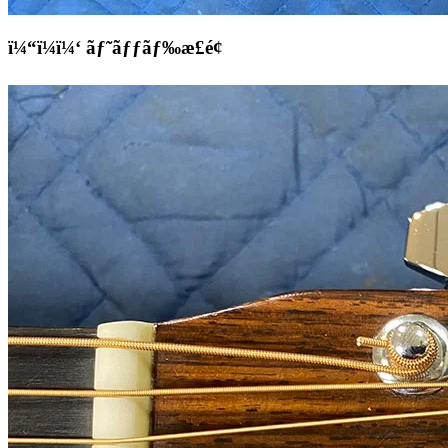
ï¼“ï¼ï¼‘ ãƒ˜ãƒƒãƒ‰æ­£é¢